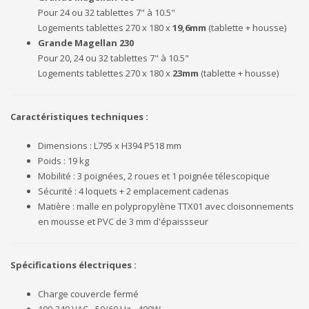
Pour 24 ou 32 tablettes 7" à 10.5"
Logements tablettes 270 x 180 x
19,6mm
(tablette + housse)
Grande Magellan 230
Pour 20, 24 ou 32 tablettes 7" à 10.5"
Logements tablettes 270 x 180 x
23mm
(tablette + housse)
Caractéristiques techniques :
Dimensions : L795 x H394 P518 mm
Poids : 19 kg
Mobilité : 3 poignées, 2 roues et 1 poignée télescopique
Sécurité : 4 loquets + 2 emplacement cadenas
Matière : malle en polypropylène TTX01 avec cloisonnements
en mousse et PVC de 3 mm d'épaissseur
Spécifications électriques :
Charge couvercle fermé
100-240 VAC - 50/60 Hz - 400W