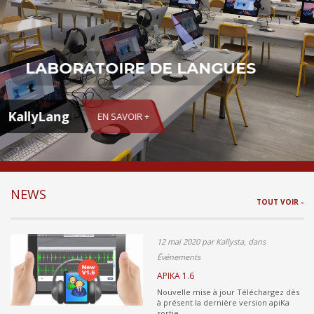
LABORATOIRE DE LANGUES
KallyLang
EN SAVOIR +
NEWS
TOUT VOIR -
12 mai 2020 par Kallysta, dans
Événements
APIKA 1.6
Nouvelle mise à jour Téléchargez dès
à présent la dernière version apiKa
sortie ...